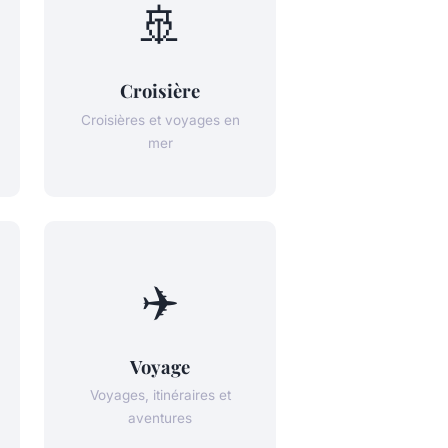
🚢
Croisière
Croisières et voyages en
mer
✈️
Voyage
Voyages, itinéraires et
aventures