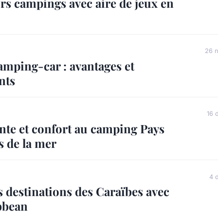
rs campings avec aire de jeux en
26 
amping-car : avantages et
nts
16 
nte et confort au camping Pays
s de la mer
4 
s destinations des Caraïbes avec
bbean