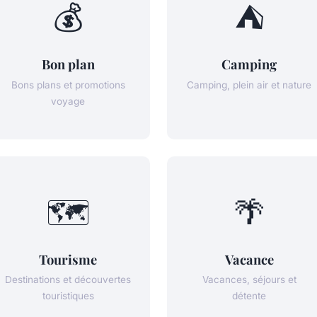
💰
⛺
Bon plan
Camping
Bons plans et promotions
Camping, plein air et nature
voyage
🗺️
🌴
Tourisme
Vacance
Destinations et découvertes
Vacances, séjours et
touristiques
détente