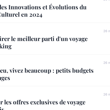
es Innovations et Évolutions du
ulturel en 2024
26 
er le meilleur parti d'un voyage
king
26 
u, vivez beaucoup : petits budgets
ages
26 
ur les offres exclusives de voyage
is