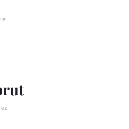
age
rut
rez