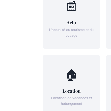
📰
Actu
L'actualité du tourisme et du
voyage
🏠
Location
Locations de vacances et
hébergement