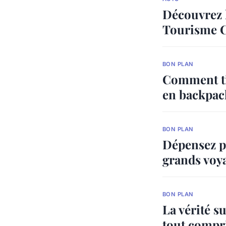
Découvrez l
Tourisme C
BON PLAN
Comment tir
en backpac
BON PLAN
Dépensez pe
grands voy
BON PLAN
La vérité s
tout compr