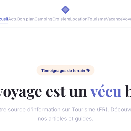
ueil
Actu
Bon plan
Camping
Croisière
Location
Tourisme
Vacance
Voy
Témoignages de terrain 👣
voyage est un
vécu
b
tre source d'information sur Tourisme (FR). Découv
nos articles et guides.